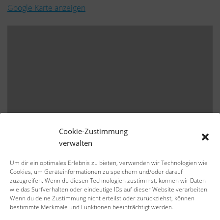
Google Karte anzeigen
Cookie-Zustimmung
verwalten
Um dir ein optimales Erlebnis zu bieten, verwenden wir Technologien wie
Cookies, um Geräteinformationen zu speichern und/oder darauf
zuzugreifen. Wenn du diesen Technologien zustimmst, können wir Daten
wie das Surfverhalten oder eindeutige IDs auf dieser Website verarbeiten.
Wenn du deine Zustimmung nicht erteilst oder zurückziehst, können
bestimmte Merkmale und Funktionen beeinträchtigt werden.