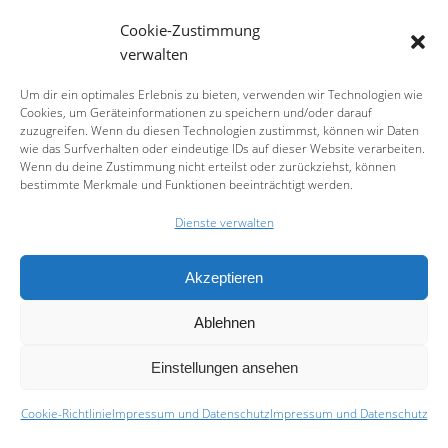
Cookie-Zustimmung
Rund um den Verein
verwalten
Um dir ein optimales Erlebnis zu bieten, verwenden wir Technologien wie
Cookies, um Geräteinformationen zu speichern und/oder darauf
ARCHIV
zuzugreifen. Wenn du diesen Technologien zustimmst, können wir Daten
wie das Surfverhalten oder eindeutige IDs auf dieser Website verarbeiten.
Archiv
Wenn du deine Zustimmung nicht erteilst oder zurückziehst, können
bestimmte Merkmale und Funktionen beeinträchtigt werden.
Dienste verwalten
Akzeptieren
© 2026 Bricking Bavaria e.V.
Ablehnen
Impressum & Datenschutz
-
Cookie Richtlinie (EU)
Einstellungen ansehen
Cookie-Richtlinie
Impressum und Datenschutz
Impressum und Datenschutz