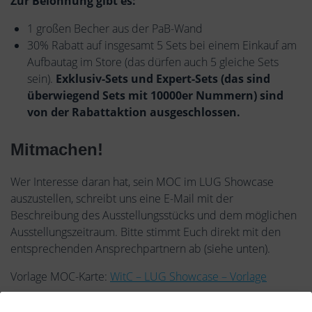
Zur Belohnung gibt es:
1 großen Becher aus der PaB-Wand
30% Rabatt auf insgesamt 5 Sets bei einem Einkauf am
Aufbautag im Store (das dürfen auch 5 gleiche Sets
sein).
Exklusiv-Sets und Expert-Sets (das sind
überwiegend Sets mit 10000er Nummern) sind
von der Rabattaktion ausgeschlossen.
Mitmachen!
Wer Interesse daran hat, sein MOC im LUG Showcase
auszustellen, schreibt uns eine E-Mail mit der
Beschreibung des Ausstellungsstücks und dem möglichen
Ausstellungszeitraum. Bitte stimmt Euch direkt mit den
entsprechenden Ansprechpartnern ab (siehe unten).
Vorlage MOC-Karte:
WitC – LUG Showcase – Vorlage
Die offiziellen Regeln:
Regeln LUG Showcase