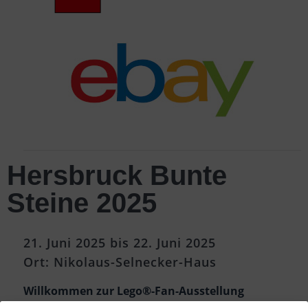
Hersbruck Bunte
Steine 2025
21. Juni 2025 bis 22. Juni 2025
Ort: Nikolaus-Selnecker-Haus
Willkommen zur Lego®-Fan-Ausstellung
“Hersbrucks Bunte Steine”!