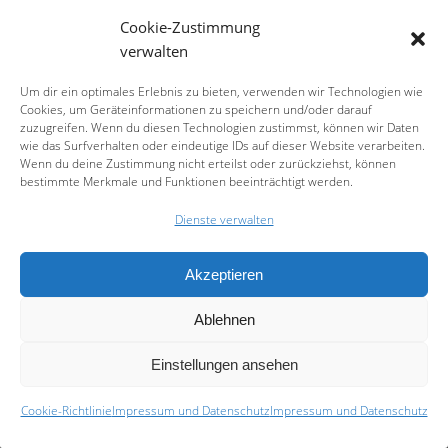
Cookie-Zustimmung
verwalten
Um dir ein optimales Erlebnis zu bieten, verwenden wir Technologien wie
Cookies, um Geräteinformationen zu speichern und/oder darauf
21. – 22. Juni im Nikolaus-Selnecker-Haus
zuzugreifen. Wenn du diesen Technologien zustimmst, können wir Daten
wie das Surfverhalten oder eindeutige IDs auf dieser Website verarbeiten.
Tauchen Sie ein in die faszinierende Welt der bunten
Wenn du deine Zustimmung nicht erteilst oder zurückziehst, können
Lego-Steine und erleben Sie ein unvergessliches
bestimmte Merkmale und Funktionen beeinträchtigt werden.
Wochenende voller Kreativität und Baukunst!
Dienste verwalten
Vom
21. bis 22. Juni
lädt die Stadtkirche Hersbruck in
Kooperation mit Bricking Bavaria e.V. zur Ausstellung
“Hersbrucks Bunte Steine” ins Nikolaus-Selnecker-Haus
Akzeptieren
ein.
Ablehnen
Anfahrt:
Nikolaus-Selnecker-Platz 6
Einstellungen ansehen
91217 Hersbruck
Cookie-Richtlinie
Impressum und Datenschutz
Impressum und Datenschutz
Öffnungszeiten: