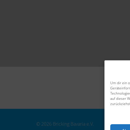
Um dir ein 
Geräteinfor
Technologie
auf dieser 
zurückziehs
© 2026 Bricking Bavaria e.V.