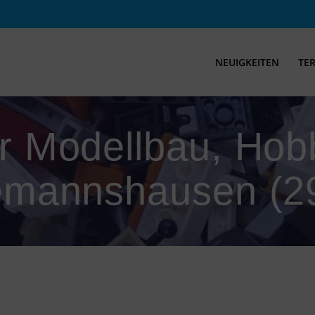
NEUIGKEITEN
TE
ür Modellbau, Ho
eemannshausen (2