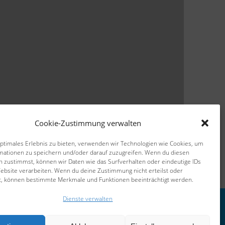
Cookie-Zustimmung verwalten
optimales Erlebnis zu bieten, verwenden wir Technologien wie Cookies, um
mationen zu speichern und/oder darauf zuzugreifen. Wenn du diesen
n zustimmst, können wir Daten wie das Surfverhalten oder eindeutige IDs
Website verarbeiten. Wenn du deine Zustimmung nicht erteilst oder
t, können bestimmte Merkmale und Funktionen beeinträchtigt werden.
Dienste verwalten