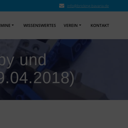
info@bricking-bavaria.de
RMINE
WISSENSWERTES
VEREIN
KONTAKT
bby und
9.04.2018)