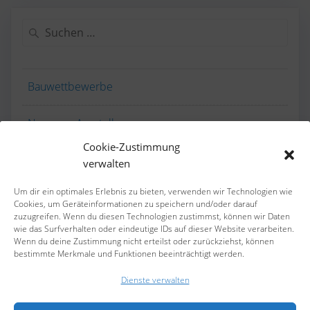
Suchen
nach:
Bauwettbewerbe
Neues zu Ausstellungen
Cookie-Zustimmung
Rund um den Verein
verwalten
Um dir ein optimales Erlebnis zu bieten, verwenden wir Technologien wie
Cookies, um Geräteinformationen zu speichern und/oder darauf
ARCHIV
zuzugreifen. Wenn du diesen Technologien zustimmst, können wir Daten
wie das Surfverhalten oder eindeutige IDs auf dieser Website verarbeiten.
Archiv
Wenn du deine Zustimmung nicht erteilst oder zurückziehst, können
bestimmte Merkmale und Funktionen beeinträchtigt werden.
Dienste verwalten