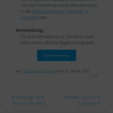
mit allen Teilnehmern eine Aftershowparty
in der
Mittelaltertaverne “Vitztumb” in
Landshut
statt.
Anmeldung:
Für Eure Anmeldung zur Teilnahme nutzt
bitte unsere offizielle Registrierungsseite:
Zur Anmeldung
von
Sebastian Sedlmeier
unter 26. Januar 2026
0
Beitragsnavigation
Vorheriger
Nächster
Vorherige:
NEW
Nächster:
LA-PLAY in
Beitrag:
Beitrag:
Bricks on the Block
Ergolding