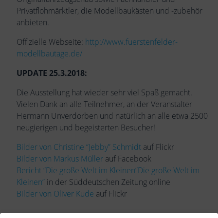
Privatflohmärktler, die Modellbaukästen und -zubehör
anbieten.
Offizielle Webseite:
http://www.fuerstenfelder-
modellbautage.de/
UPDATE 25.3.2018:
Die Ausstellung hat wieder sehr viel Spaß gemacht.
Vielen Dank an alle Teilnehmer, an der Veranstalter
Hermann Unverdorben und natürlich an alle etwa 2500
neugierigen und begeisterten Besucher!
Bilder von Christine “Jebby” Schmidt
auf Flickr
Bilder von Markus Müller
auf Facebook
Bericht “Die große Welt im Kleinen”Die große Welt im
Kleinen”
in der Süddeutschen Zeitung online
Bilder von Oliver Kude
auf Flickr