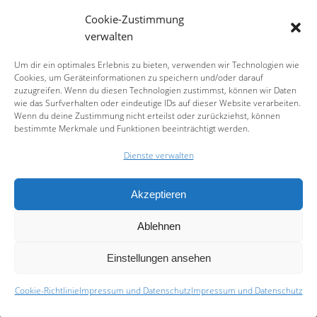
Cookie-Zustimmung
verwalten
Um dir ein optimales Erlebnis zu bieten, verwenden wir Technologien wie
Bricking Bavaria 2017
Cookies, um Geräteinformationen zu speichern und/oder darauf
zuzugreifen. Wenn du diesen Technologien zustimmst, können wir Daten
wie das Surfverhalten oder eindeutige IDs auf dieser Website verarbeiten.
Wenn du deine Zustimmung nicht erteilst oder zurückziehst, können
17. November 2017 bis 19. November
bestimmte Merkmale und Funktionen beeinträchtigt werden.
2017
Dienste verwalten
Ort: MOC München
Akzeptieren
Liebe LEGO-Freunde,
Ablehnen
der Bricking Bavaria e.V. lädt Euch herzlich zur
Einstellungen ansehen
vierzehnten LEGO Ausstellung mit Fan-Event
unter
dem Namen “Bricking Bavaria” ein! Wir werden vom
17.
Cookie-Richtlinie
Impressum und Datenschutz
Impressum und Datenschutz
bis 19. November
wieder Teil der Messe “Spielwiesn”