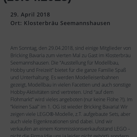
29. April 2018
Ort: Klosterbräu Seemannshausen
Am Sonntag, den 29.04.2018, sind einige Mitglieder von
Bricking Bavaria zum vierten Mal zu Gast im Klosterbräu
Seemannshausen. Die “Ausstellung für Modellbau,
Hobby und Freizeit” bietet für die ganze Familie Spaß
und Unterhaltung. Es werden Modelleisenbahnen
gezeigt, Modellbau in vielen Facetten und auch sonstige
Hobby-Aktivitäten sind vertreten. Und “auf dem
Flohmarkt” wird vieles angeboten (nur keine Flöhe ?!). Im
“kleinen Saal” im 1. OG ist wieder Bricking Bavaria! Wir
zeigen viele LEGO®-Modelle, z.T. aufgebaute Sets, aber
auch viele Eigenkreationen sind dabei. Und wir
verkaufen an einem Kommissionsverkaufsstand LEGO –
nicht die Firma (die uns ja leider nicht gehört), sondern